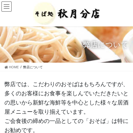
コ
ナ
ン
ビ
テ
ゲ
ン
ー
ツ
シ
に
ョ
移
ン
弊店について
動
に
移
動
HOME
弊店について
弊店では、こだわりのおそばはもちろんですが、
多くのお客様にお食事を楽しんでいただきたいと
の思いから新鮮な海鮮等を中心とした様々な居酒
屋メニューを取り揃えています。
ご会食後の締めの一品としての「おそば」は特に
お勧めです。